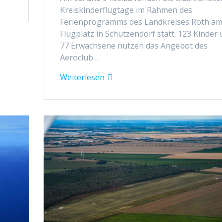
Kreiskinderflugtage im Rahmen des
Ferienprogramms des Landkreises Roth a
Flugplatz in Schutzendorf statt. 123 Kinder
77 Erwachsene nutzen das Angebot des
Aeroclub…
Weiterlesen