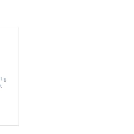
tig
t