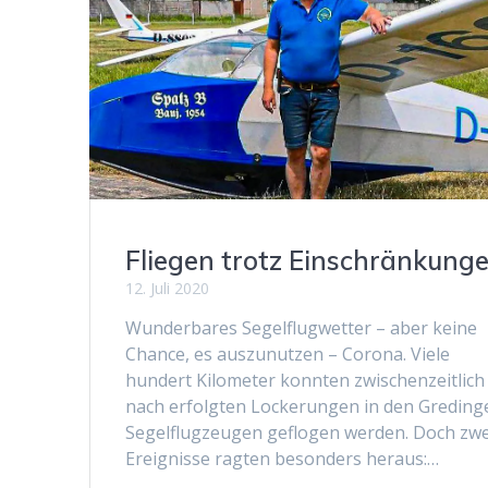
Fliegen trotz Einschränkung
12. Juli 2020
Wunderbares Segelflugwetter – aber keine
Chance, es auszunutzen – Corona. Viele
hundert Kilometer konnten zwischenzeitlich
nach erfolgten Lockerungen in den Greding
Segelflugzeugen geflogen werden. Doch zwe
Ereignisse ragten besonders heraus:…