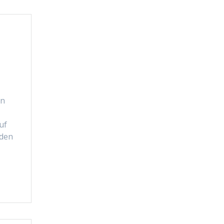
in
uf
nden