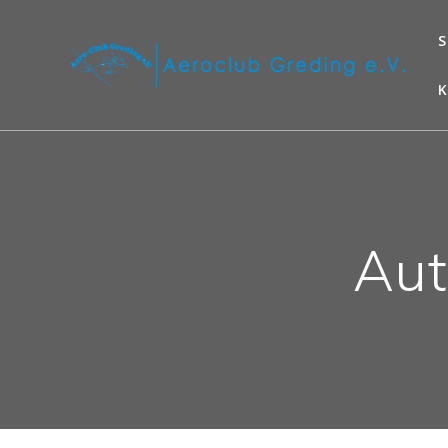
S
Aut