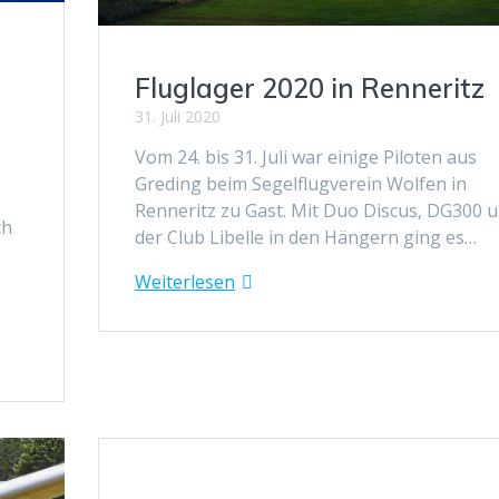
e
Fluglager 2020 in Renneritz
31. Juli 2020
Vom 24. bis 31. Juli war einige Piloten aus
Greding beim Segelflugverein Wolfen in
Renneritz zu Gast. Mit Duo Discus, DG300 
ch
der Club Libelle in den Hängern ging es…
Weiterlesen