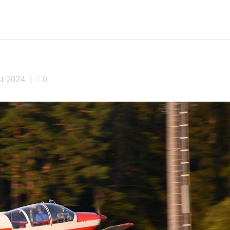
st 2024
|
0