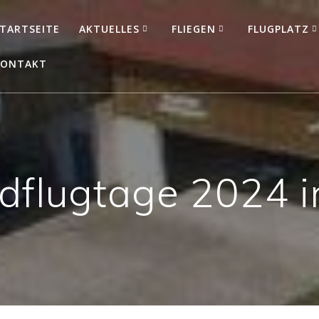
TARTSEITE
AKTUELLES
FLIEGEN
FLUGPLATZ
KONTAKT
dflugtage 2024 i