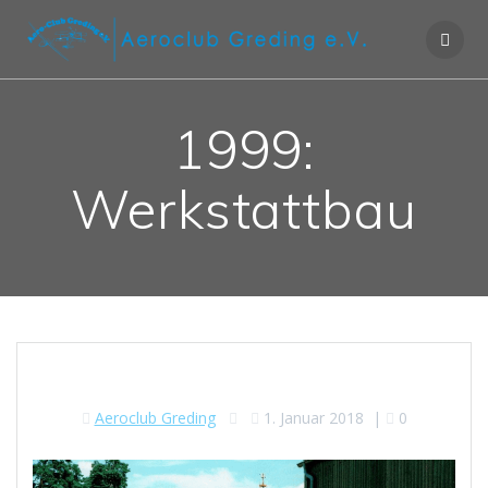
1999:
Werkstattbau
Aeroclub Greding
1. Januar 2018
|
0