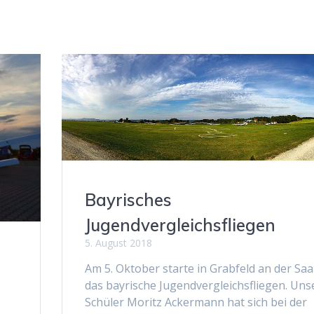
Bayrisches
Jugendvergleichsfliegen
5. August 2018
Am 5. Oktober starte in Grabfeld an der Saa
das bayrische Jugendvergleichsfliegen. Uns
Schüler Moritz Ackermann hat sich bei der